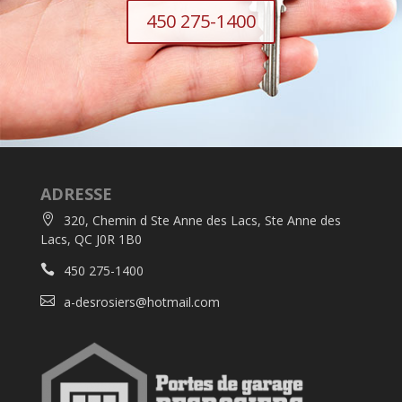
450 275-1400
ADRESSE

320, Chemin d Ste Anne des Lacs, Ste Anne des
Lacs, QC J0R 1B0

450 275-1400

a-desrosiers@hotmail.com