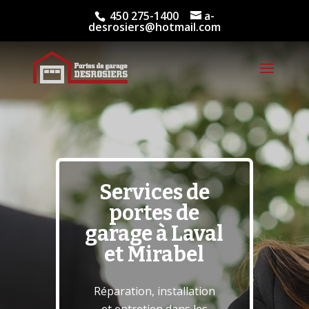
450 275-1400
a-
desrosiers@hotmail.com
Services de
portes de
garage à Laval
et Mirabel
Réparation, installation